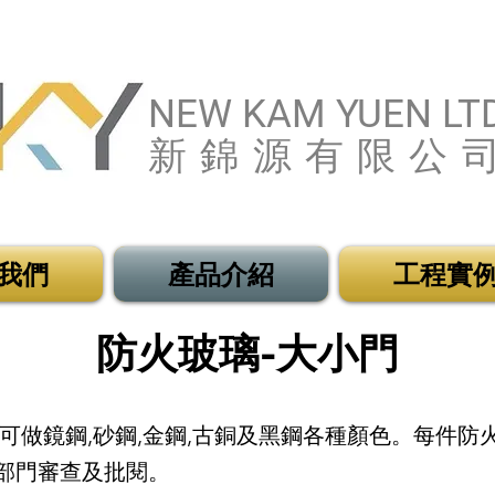
NEW KAM YUEN LT
新錦源有限公
我們
產品介紹
工程實
防火玻璃-大小門
可做鏡鋼,砂鋼,金鋼,古銅及黑鋼各種顏色。每件
部門審查及批閱。